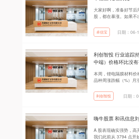
大家好啊，准备好节后
股，都在暴涨。如果不出
日期：06-1
卓信宝
利创智投 行业追踪|锂
中端）价格环比没有
本周，锂电隔膜材料价
品种周涨跌幅（%）月涨跌
日期：06
利创智投
嗨牛股票 和讯信息
A 股表现确实强势，
我们此前从 3794 点