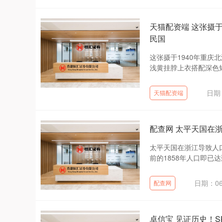
天猫配资端 这张摄
民国
这张摄于1940年重
浅黄挂脖上衣搭配深色短
日期：
天猫配资端
配查网 太平天国在
太平天国在浙江导致人
前的1858年人口即已达
日期：06
配查网
卓信宝 见证历史！S