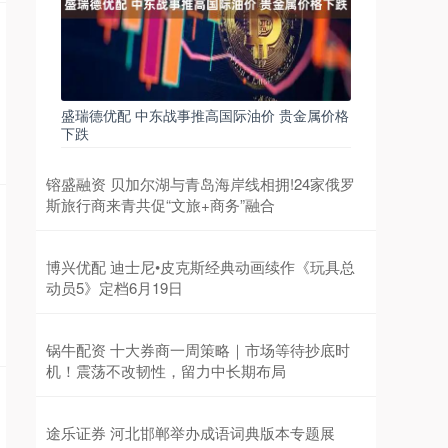
盛瑞德优配 中东战事推高国际油价 贵金属价格
下跌
镕盛融资 贝加尔湖与青岛海岸线相拥!24家俄罗
斯旅行商来青共促“文旅+商务”融合
博兴优配 迪士尼•皮克斯经典动画续作《玩具总
动员5》定档6月19日
锅牛配资 十大券商一周策略｜市场等待抄底时
机！震荡不改韧性，留力中长期布局
途乐证券 河北邯郸举办成语词典版本专题展