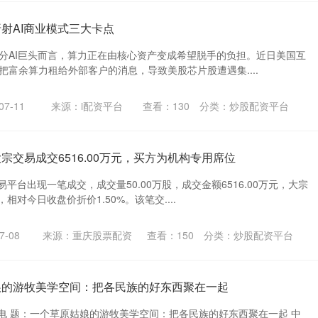
折射AI商业模式三大卡点
部分AI巨头而言，算力正在由核心资产变成希望脱手的负担。近日美国互
划把富余算力租给外部客户的消息，导致美股芯片股遭遇集....
7-11
来源：i配资平台
查看：
130
分类：
炒股配资平台
宗交易成交6516.00万元，买方为机构专用席位
平台出现一笔成交，成交量50.00万股，成交金额6516.00万元，大宗
，相对今日收盘价折价1.50%。该笔交....
-08
来源：重庆股票配资
查看：
150
分类：
炒股配资平台
娘的游牧美学空间：把各民族的好东西聚在一起
电 题：一个草原姑娘的游牧美学空间：把各民族的好东西聚在一起 中