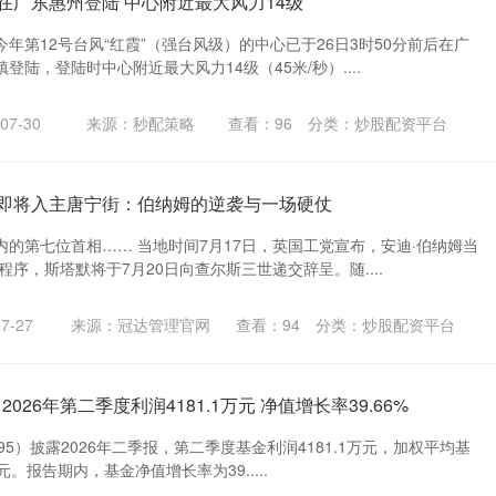
”在广东惠州登陆 中心附近最大风力14级
年第12号台风“红霞”（强台风级）的中心已于26日3时50分前后在广
陆，登陆时中心附近最大风力14级（45米/秒）....
7-30
来源：秒配策略
查看：
96
分类：
炒股配资平台
王”即将入主唐宁街：伯纳姆的逆袭与一场硬仗
的第七位首相…… 当地时间7月17日，英国工党宣布，安迪·伯纳姆当
程序，斯塔默将于7月20日向查尔斯三世递交辞呈。随....
7-27
来源：冠达管理官网
查看：
94
分类：
炒股配资平台
026年第二季度利润4181.1万元 净值增长率39.66%
295）披露2026年二季报，第二季度基金利润4181.1万元，加权平均基
元。报告期内，基金净值增长率为39.....