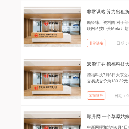
非常谋略 算力出租
顾经纬。资料图 对于
联网科技巨头Meta计
日期：0
非常谋略
宏源证券 德福科技大
德福科技7月6日大宗交易
交易成交价为130.32元
日期：07
宏源证券
顺升网 一个草原姑
中新网呼和浩特6月4日