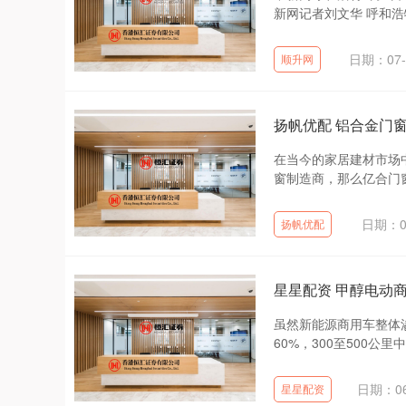
新网记者刘文华 呼和浩
日期：07-
顺升网
扬帆优配 铝合金门
在当今的家居建材市场
窗制造商，那么亿合门窗
日期：0
扬帆优配
星星配资 甲醇电动
虽然新能源商用车整体
60%，300至500公里
日期：06
星星配资