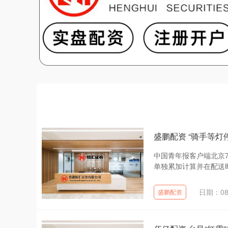
盛鹏配资 “骑手等灯
中国青年报客户端北京7
单独累加计算并在配送时
日期：08
盛鹏配资