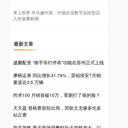
掌上世界 毕马威中国：中国企业数字化转型迈
入价值重构期
最新文章
盛鹏配资 “骑手等灯停表”功能在苏州正式上线
摩根证券 同比增长31.74%，昊铂埃安7月销
量逼近3.5 万辆
尚求100 月销首破10万，零跑打了谁的脸？
天天盈 资格赛首轮出局，郑钦文无缘多伦多
站正赛
新富策略 男子商场用餐时肚子突然变大，以