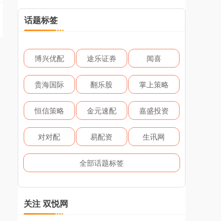
话题标签
博兴优配
途乐证券
闻喜
贵海国际
翻乐股
掌上策略
恒信策略
金元速配
嘉盛投资
对对配
易配资
生讯网
全部话题标签
关注 双悦网