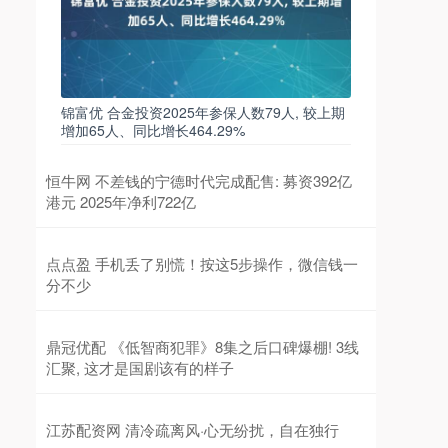
锦富优 合金投资2025年参保人数79人, 较上期
增加65人、同比增长464.29%
恒牛网 不差钱的宁德时代完成配售: 募资392亿
港元 2025年净利722亿
点点盈 手机丢了别慌！按这5步操作，微信钱一
分不少
鼎冠优配 《低智商犯罪》8集之后口碑爆棚! 3线
汇聚, 这才是国剧该有的样子
江苏配资网 清冷疏离风·心无纷扰，自在独行