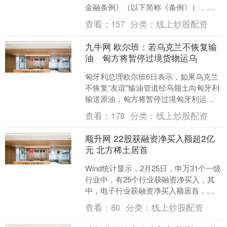
金融条例》（以下简称《条例》），作
为重庆市首部专门针对地方金融监管领
查看：
157
分类：
线上炒股配资
域制定的地方性法....
九牛网 欧尔班：若乌克兰不恢复输
油 匈方将暂停过境货物运乌
匈牙利总理欧尔班6日表示，如果乌克兰
不恢复“友谊”输油管道经乌领土向匈牙利
输送原油，匈方将暂停过境匈牙利运往
乌克兰的重要物资。 欧尔班当天在接受
查看：
178
分类：
线上炒股配资
国家电台采访时说....
顺升网 22股获融资净买入额超2亿
元 北方稀土居首
Wind统计显示，2月25日，申万31个一级
行业中，有25个行业获融资净买入，其
中，电子行业获融资净买入额居首，当
日净买入40.96亿元。获融资净买入居前
查看：
80
分类：
线上炒股配资
的行业....