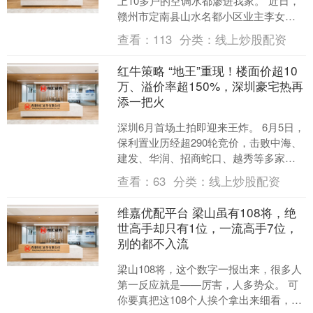
上10多户的空调水都渗进我家。”近日，
赣州市定南县山水名都小区业主李女士
在《问政江西》栏目发帖反映，自家卧
查看：
113
分类：
线上炒股配资
室渗水问题迟迟得不....
红牛策略 “地王”重现！楼面价超10
万、溢价率超150%，深圳豪宅热再
添一把火
深圳6月首场土拍即迎来王炸。 6月5日，
保利置业历经超290轮竞价，击败中海、
建发、华润、招商蛇口、越秀等多家房
企，最终以57.72亿元的总价摘得南山科
查看：
63
分类：
线上炒股配资
技园地块....
维嘉优配平台 梁山虽有108将，绝
世高手却只有1位，一流高手7位，
别的都不入流
梁山108将，这个数字一报出来，很多人
第一反应就是——厉害，人多势众。 可
你要真把这108个人挨个拿出来细看，就