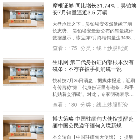
摩根证券 同比增长31.74%，昊铂埃
安7月销量逼近3.5 万辆
大盘承压之下，昊铂埃安依然延续了增
长态势。 昊铂埃安最新公布的销量统计
数据显示，该品牌7月终端销量达34987
辆，同比增长31.74%，实现连续5个月同
查看：
175
分类：
线上炒股配资
比正增长....
生讯网 第二代身份证内部根本没有
磁条：不存在被手机消磁一说
快科技7月25日消息，据媒体报道，近期
有传言称“第二代身份证里有磁条，和手
机贴着会消磁”。对此，专家明确表示，
这是一条彻头彻尾的流言。目前广泛使
查看：
180
分类：
线上炒股配资
用的第二代身份证....
博大策略 中国驻缅甸大使馆提醒赴
缅中国公民遵守缅甸入境新规
本文转自【中国驻缅甸大使馆】； 提醒