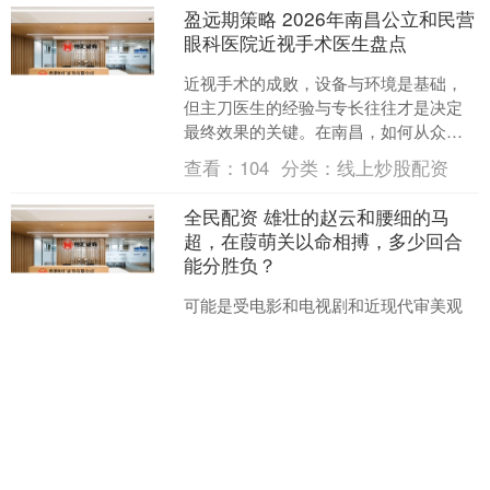
盈远期策略 2026年南昌公立和民营
眼科医院近视手术医生盘点
近视手术的成败，设备与环境是基础，
但主刀医生的经验与专长往往才是决定
最终效果的关键。在南昌，如何从众多
眼科专家中找到真正适合自己的那一
查看：
104
分类：
线上炒股配资
位？本文盘点当前南昌屈光领....
全民配资 雄壮的赵云和腰细的马
超，在葭萌关以命相搏，多少回合
能分胜负？
可能是受电影和电视剧和近现代审美观
念影响，很多人都认为白马银枪的赵云
是个身材高挑面目清秀的帅小伙，似乎
跟现在那些著名小鲜肉差不多。 现在的
查看：
190
分类：
线上炒股配资
小鲜肉在汉末三国时期会....