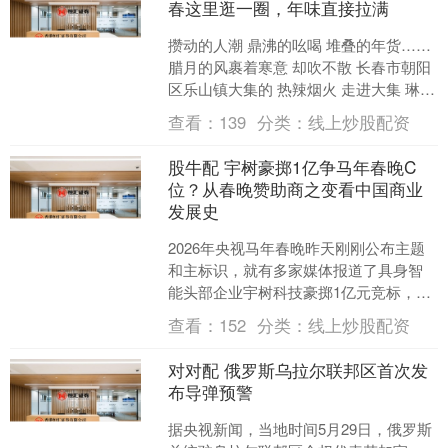
春这里逛一圈，年味直接拉满
攒动的人潮 鼎沸的吆喝 堆叠的年货……
腊月的风裹着寒意 却吹不散 长春市朝阳
区乐山镇大集的 热辣烟火 走进大集 琳琅
满目的商品 展开剩余82% 让人目不暇接
查看：
139
分类：
线上炒股配资
....
股牛配 宇树豪掷1亿争马年春晚C
位？从春晚赞助商之变看中国商业
发展史
2026年央视马年春晚昨天刚刚公布主题
和主标识，就有多家媒体报道了具身智
能头部企业宇树科技豪掷1亿元竞标，争
夺本届春晚最大赞助商权益的消息。虽
查看：
152
分类：
线上炒股配资
然宇树方面对该消息....
对对配 俄罗斯乌拉尔联邦区首次发
布导弹预警
据央视新闻，当地时间5月29日，俄罗斯