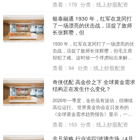
会发现里面的水分大得惊人。 有人靠刻
查看：
179
分类：
线上炒股配资
章写字混进来....
银泰融通 1930 年，红军在龙冈打
了一场漂亮的伏击战，活捉了敌师
长张辉瓒，但
1930 年，红军在龙冈打了一场漂亮的伏
击战，活捉了敌师长张辉瓒，但毛主席
却犯了难。这时候一个俘虏站出来解了
燃眉之急，后来成了新中国的开国中
查看：
94
分类：
线上炒股配资
将，这到底是怎么回事....
奇侠优配 高金价之下 全球黄金需求
结构正在发生什么变化？
2026年一季度，金价虽有波动，但继续
高位运行。 世界黄金协会近日发布的
《全球黄金需求趋势报告》显示，一季
度，全球黄金总需求（含场外交易）为
查看：
153
分类：
线上炒股配资
1231吨，同比增长....
非凡策略 行业追踪|玻璃市场（4月