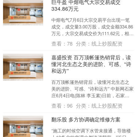
巨牛盈 中熔电气大宗交易成交
334.86万元
中熔电气7月6日大宗交易平台出现一笔
成交，成交量3.00万股，成交金额334.86
万元，大宗交易成交价为111.62元，相对
今日收盘价溢价1.79%。该笔交易的....
查看：
78
分类：
线上炒股配资
嘉盛投资 百万顶帐篷热销背后，读
懂河北生态之美的进阶、可感、“诗
和远方”
百万顶帐篷热销背后，读懂河北生态之
美的进阶、可感、“诗和远方” 中新网石家
庄6月4日电(陈林 李玉素)日前，石家庄
市商务部门公布的一组帐篷销售数据，
查看：
96
分类：
线上炒股配资
引发外界关注....
翻乐股 多方协调确定维修方案
“施工的时候空调下水管未接通，导致楼