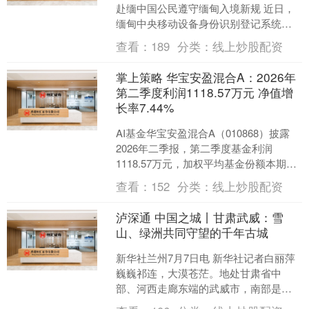
赴缅中国公民遵守缅甸入境新规 近日，
缅甸中央移动设备身份识别登记系统
（CEIR）项目指导委员会发布公告，自
查看：
189
分类：
线上炒股配资
仰光、内比都和曼德....
掌上策略 华宝安盈混合A：2026年
第二季度利润1118.57万元 净值增
长率7.44%
AI基金华宝安盈混合A（010868）披露
2026年二季报，第二季度基金利润
1118.57万元，加权平均基金份额本期利
润0.0899元。报告期内，基金净值增长
查看：
152
分类：
线上炒股配资
率....
泸深通 中国之城丨甘肃武威：雪
山、绿洲共同守望的千年古城
新华社兰州7月7日电 新华社记者白丽萍
巍巍祁连，大漠苍茫。地处甘肃省中
部、河西走廊东端的武威市，南部是巍
峨雄浑的祁连山脉，北部是浩渺无垠的