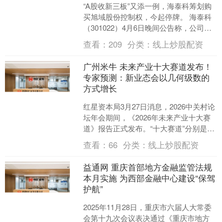
“A股收新三板”又添一例，海泰科筹划购
买旭域股份控制权，今起停牌。 海泰科
（301022）4月6日晚间公告称，公司正
筹划以发行股份及支付现金相结合的方
查看：
209
分类：
线上炒股配资
式，购买新....
广州米牛 未来产业十大赛道发布！
专家预测：新业态会以几何级数的
方式增长
红星资本局3月27日消息，2026中关村论
坛年会期间，《2026年未来产业十大赛
道》报告正式发布。“十大赛道”分别是人
形机器人/具身智能、生物制造、脑机接
查看：
66
分类：
线上炒股配资
口、细....
益通网 重庆首部地方金融监管法规
本月实施 为西部金融中心建设“保驾
护航”
2025年11月28日，重庆市六届人大常委
会第十九次会议表决通过《重庆市地方