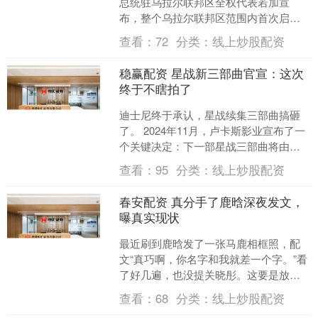
总统驻乌拉尔联邦区全权代表若加宣
布，整个乌拉尔联邦区范围内首次启
动“导弹危险”模式。相关应急部门已进入
查看：
72
分类：
线上炒股配资
高度戒备。 举报 相....
稳赢配资 星战新三部曲官宣：这次
终于不瞎拍了
迪士尼终于承认，星战续集三部曲搞砸
了。 2024年11月，卢卡斯影业宣布了一
个关键决定：下一部星战三部曲将由
《义军崛起》执行制片人西蒙·金伯格一
查看：
95
分类：
线上炒股配资
手包办。这不是普....
春安配资 真分手了鹿晗深夜发文，
曝真实现状
最近刷到鹿晗发了一张马鹿相框照，配
文“真巧啊，你名字和我就差一个字。”看
了好几遍，也没提关晓彤。这要是放在
2017到2024年，早就在零点准时发祝
查看：
68
分类：
线上炒股配资
福、带藏头诗、....