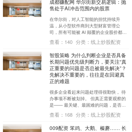
成都赚配网 华尔街新交易逻辑：抛
售处于AI冲击范围内的股票
在华尔街，对人工智能的担忧持续升
温，从小型软件商到大型财富管理公
司，所有可能被 AI 颠覆的企业股价都在
不断遭受抛售。 最新一轮抛售于周二爆
查看：
140
分类：
线上炒股配资
发：一家名不见经传的....
智股策略 为什么判断企业是否具备
长期问题优先级判断力，要关注“真
正重要的问题是否总被最先解决”？
先解决不重要的，往往是在回避真
正的难题
很多企业看起来问题处理得很勤快， 待
办事项不断被划掉。 但真正需要观察的
是—— 最关键、最困难的问题，是否被
持续放在最前面。 长期来看，问题优先
查看：
168
分类：
线上炒股配资
级判断力，决定企....
009配资 笨鸡、大鹅、榛蘑…… 长