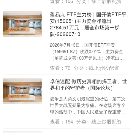
查看：
106
分类：
线上炒股配资
腾格里沙漠。这片山河....
盈易点 ETF主力榜 | 国开债ETF平
安(159651)主力资金净流出
2764.51万元，居全市场第一梯
队-20260713
2026年7月13日，国开债ETF平安
（159651.SZ）收跌0.01%，主力资金
（单笔成交额100万元以上）净流出
2764.51万元，居全市场第一梯队。
查看：
70
分类：
线上炒股配资
（数....
卓信速配 做历史真相的捍卫者、世
界和平的守护者（国际论坛）
战争是人类文明最沉重的记忆，第二次
世界大战无疑最为惨痛。在这场席卷全
球的浩劫中，中国人民遭受了深重苦
难，付出了超过3500万军民伤亡的惨重
查看：
154
分类：
线上炒股配资
代价，最终赢得了抗日战....