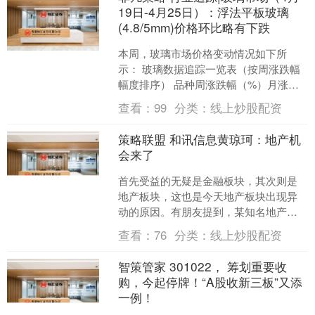
19日-4月25日）：浮法平板玻璃
(4.8/5mm)价格环比略有下跌
本周，玻璃市场价格变动情况如下所
示： 玻璃数据追踪一览表（按周涨跌幅
幅度排序） 品种周涨跌幅（%）月涨跌
幅（%）日期价格/数量单位浮法平板玻
查看：
99
分类：
线上炒股配资
璃(4.8/5mm)....
策略联盟 和讯信息黄琼珂：地产机
会来了
首先受益的无疑是金融板块，其次则是
地产板块，这也是今天地产板块出现异
动的原因。有朋友提到，某知名地产商
公开受审，这在某种意义上，也意味着
查看：
76
分类：
线上炒股配资
一个时代的终结。 大家不....
智策管家 301022， 筹划重要收
购，今起停牌！“A股收新三板”又添
一例！