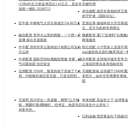
(159649)主力资金净流出3.41亿元，居全市
关键作用
场第一梯队-20260713
卓信速配 做历史真相的捍卫
的守护者（国际论坛）
巨牛盈 中熔电气大宗交易成交334.86万元
宏源证券 德福科技大宗交易成交6
元，买方为机构专用席位
融合配资 贵州大山里的绣娘：一个绣一个
微豪配资 厦门“近便利”台胞
直播 探出非遗新路
两项服务
牛牛配 漳州市禾云装饰设计有限公司实力
胜亿优配 小户型多人洗澡不
怎么样
mini速热热水器R2畅享清凉一
中承配资 国际空间站俄舱段维修 专家：漏
兴华配资 全球海洋城市竞争
气问题加剧 但仍安全
上海深圳青岛各有指标折桂
伍洲配资 1936年，叛变的地下党做了个大
天猫配资端 这张摄于1940年
局，约陈毅到酒店里见面，只是没想到，
老照片，由外交官傅秉常掌镜
国
天策吧 四川挖出一具遗骸，脚带7公斤铁
奇侠优配 高金价之下 全球黄
链，脚踝钉着4颗铆钉，经考证，他是失踪
在发生什么变化？
40多年的…
亿利金融 现货黄金向下跌破45