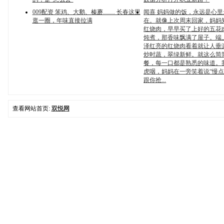
009配资 笨鸡、大鹅、榛蘑…… 长春这里
闻喜 妈妈做的饭，永远是心
逛一圈，年味直接拉满
在。就像上次周末回家，妈妈
红烧肉，早早买了上好的五花
炖煮，那香味飘满了屋子。端
泽红亮的红烧肉看着就让人垂
炒时蔬，翠绿新鲜。就这么简
餐，每一口都是熟悉的味道。
虎咽，妈妈在一旁笑着说“慢
跟你抢...
查看网站首页:
双悦网