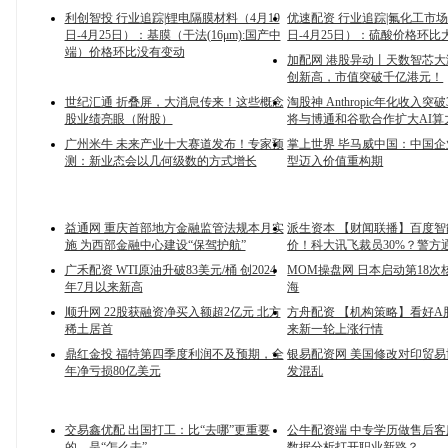
利创智投 行业追踪|锂电隔膜材料（4月19
优速配资 行业追踪|氟化工市场
日-4月25日）：基膜（干法(16μm):国产中
日-4月25日）：硫酸价格环比
端）价格环比没有变动
加配网 港股异动丨天数智芯大
创新高，市值突破千亿港元！
世纪汇通 折叠屏，大消息传来！这些概念
淘股神 Anthropic年化收入突
股业绩亮眼（附股）
将与博通和谷歌合作扩大AI算
广州米牛 未来产业十大赛道发布！专家预
掌上世界 毕马威中国：中国
测：新业态会以几何级数的方式增长
型迈入价值重构期
益通网 重庆首部地方金融监管法规本月实
派生资本 【财闻联播】百度
施 为西部金融中心建设“保驾护航”
价！科大讯飞裁员30%？警方
广禾配资 WTI原油升破83美元/桶 创2024
MOM操盘网 日本启动第18次
年7月以来新高
海
顺升网 22股获融资净买入额超2亿元 北方
方舟配资 【机构策略】看好A
稀土居首
来新一轮上涨行情
鼎红金投 福特第四季度利润不及预期，全
银易配资网 美国修改对印贸易
年净亏损80亿美元
发混乱
交易鑫优配 出国打工：比“去哪”更重要
公牛配资端 中专学历做售后
的，是“怎么去”
数据分析打开职业新路？