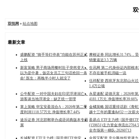
双
双悦网
»
站点地图
最新文章
盛鹏配资 “骑手等灯停表”功能在苏州正式
摩根证券 同比增长31.74%，
上线
销量逼近3.5 万辆
新富策略 男子商场用餐时肚子突然变大，
生讯网 第二代身份证内部根
以为是中暑，饭店女员工三句话抢回一条
不存在被手机消磁一说
命! 医生：再晚半小时人就没了
伍祥配资 西班牙东北部山火
1.4万公顷
公牛配资 一对中国夫妇在印尼浮潜溺亡，
永星速配 诺德天富：2026年
游客谈当地浮潜业：缺乏统一管理
4181.1万元 净值增长率39.66%
掌上策略 华宝安盈混合A：2026年第二季
金橘策略 国话重排话剧《青
度利润1118.57万元 净值增长率7.44%
越十三年的重逢&#32;一次薪
途乐证券 河北邯郸举办成语词典版本专题
盈易点 ETF主力榜 | 国开债ET
展
(159651)主力资金净流出2764
全市场第一梯队-20260713
长城配资 ETF主力榜 | 国开债ETF华安
金股宝配资 充分释放投资潜