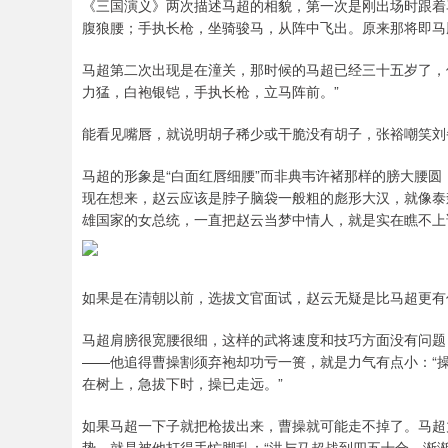
《三国演义》两次描述马超的相貌，第一次是刚出场时跟着
腹狼腰；手执长枪，坐骑骏马，从阵中飞出。原来那将即马
马超第二次出现是在潼关，那时候的马超已经三十五岁了，
力猛，白袍银铠，手执长枪，立马阵前。”
能看见嘴唇，就说明胡子稀少或干脆没有胡子，张裕嘲笑刘
马超的形象是“白面红唇细腰”而非典韦许褚那样的膀大腰
现在想来，赵云应该是脖子脑袋一般粗的彪形大汉，就像泰
雄国家的女总统，一直把赵云当梦中情人，就是实在瞧不上
如果是在清朝以前，选拔文官面试，赵云无疑是比马超更有
马超肩膀很宽腰很细，这样的武将速度和技巧方面没有问题
——他追得曹操割须弃袍却功亏一篑，就是力气有点小：“
在树上，急拔下时，操已走远。”
如果马超一下子就把枪拔出来，曹操就可能走不掉了。马超
势，就是被他打得手忙脚乱：“洪与马超战到四五十合，渐渐