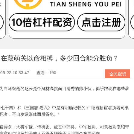
，在葭萌关以命相搏，多少回合能分胜负？
5-22 10:33:47
查看：190
全民配资
为白马银枪的赵云是个身材高挑面目清秀的帅小伙，似乎跟现在那些著
七十四》和《三国志·卷六》中是有明确记载的：“绍既斩宦者所署司隶
死者，至自发露形体而后得免。”
官诱杀，大将军掾、侍御史、虎贲中郎将、中军校尉、司隶校尉袁绍带
宦官但也没留胡子的人不得不脱裤子证明那个东西还在。