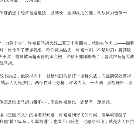
体胖的选手经常被速度快、胳膊长、腿脚灵活的选手耗尽体力击倒一
“一力降十会”，许褚跟马超大战二百三十多回合，就胜在体力上——细看
对：许攸叫了曹操乳名、称许褚为匹夫，许褚一剑（不是用刀）将其砍
一声不吭；曹操被马超追得割须弃袍，许褚不知跑哪去了，曹洪跟马超大战
战马超。
战书挑战，他脱掉衣甲，就是想跟马超打一场持久战，而且阴谋还真得
，褚弃刀将枪挟住。两个在马上夺枪，许诸力大，一声响，拗断枪杆，各
侧面反映出马超力量不小，但跟许褚相比，还是有一定差距。
读《三国演义》的读者都知道，许褚遇到张飞的时候，酒早就该醒了
且他“横刀纵马，引军前进”，也看不出醉意，他输给张飞，就是大刀格挡