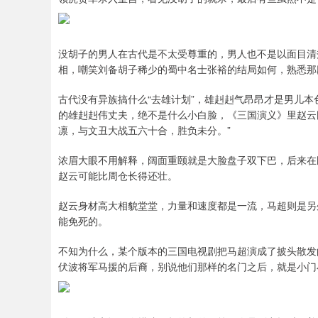
没胡子的男人在古代是不太受尊重的，男人也不是以面目清
相，嘲笑刘备胡子稀少的蜀中名士张裕的结局如何，熟悉那
古代没有异族搞什么“去雄计划”，雄赳赳气昂昂才是男儿
的雄赳赳伟丈夫，绝不是什么小白脸，《三国演义》里赵云
凛，与文丑大战五六十合，胜负未分。”
浓眉大眼不用解释，阔面重颐就是大脸盘子双下巴，后来在
赵云可能比周仓长得还壮。
赵云身材高大相貌堂堂，力量和速度都是一流，马超则是另
能免死的。
不知为什么，某个版本的三国电视剧把马超演成了披头散发
伏波将军马援的后裔，别说他们那样的名门之后，就是小门