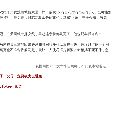
欢把杀夫女洗白城抗家暴一样，强吹“前有吕布后有马超”的人，也可能别
场打斗，最后也是以韩马联军分崩离析，马超“止剩得三十余骑，与庞
冠：方天画戟专捅义父，马超连亲爹都坑死了，他也配与我齐名？
马腾被夷三族的因果关系和时间顺序可以放在一边，最后只讨论一个问
葛亮也不准备收服马超，就让二人使尽浑身解数以命相搏不死不休，您
双悦网提示：文章来自网络，不代表本站观点。
孩子，父母一定要极力去避免
视手术医生盘点