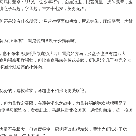
马腾讨董卓：“只见一位少年将军，面如冠玉，眼若流星，虎体猿臂，彪
腾之子马超，字孟起，年方十七岁，英勇无敌。”
但还是没有什么胡须：“马超生得面如傅粉，唇若抹朱，腰细膀宽，声雄
备为“潞涿君”，就是说刘备胡子少露着嘴。
圆，也不像张飞那样燕颔虎须声若巨雷势如奔马，脸盘子也没有赵云大——
森和强森那样强壮，但比泰森强森英俊或英武，所以那个几乎被完全去
该国扑朔迷离的小鲜肉。
优势的，选拔武将，马超也不如张飞更受欢迎。
，但力量肯定受限，在潼关渭水之战中，力量较弱的弊端就很明显了
操惊得马鞭坠地，看看赶上，马超从后使枪搠来，操绕树而走，超一枪搠
力量不是极大，但速度极快、招式应该也很精妙，曹洪之所以处于劣
刀法散乱，气力不加。”