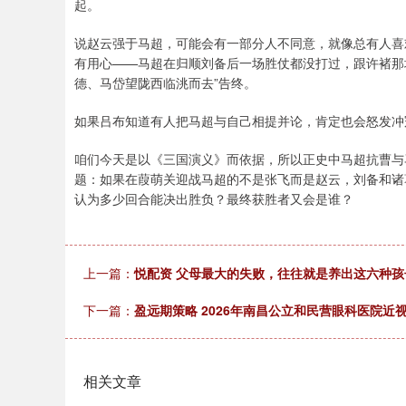
起。
说赵云强于马超，可能会有一部分人不同意，就像总有人喜
有用心——马超在归顺刘备后一场胜仗都没打过，跟许褚那
德、马岱望陇西临洮而去”告终。
如果吕布知道有人把马超与自己相提并论，肯定也会怒发冲
咱们今天是以《三国演义》而依据，所以正史中马超抗曹与
题：如果在葭萌关迎战马超的不是张飞而是赵云，刘备和诸
认为多少回合能决出胜负？最终获胜者又会是谁？
上一篇：
悦配资 父母最大的失败，往往就是养出这六种
下一篇：
盈远期策略 2026年南昌公立和民营眼科医院近
相关文章