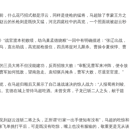
前，什么花巧招式都是浮云，同样是使枪的猛将，马超除了李蒙王方之
赵云的长枪则是既快又猛，河北四庭柱中的高览，一个照面就被赵云秒
“战官渡本初败绩，劫乌巢孟德烧粮”一回中有明确描述：“张辽出战，
马，直出助战，高览挺枪接住，四员将捉对儿厮杀。曹操令夏侯惇、曹
的三员大将不但没能建功，反而招致大败：“审配见曹军来冲阵，便令放
曹军如何抵敌，望南急走。袁绍驱兵掩杀，曹军大败，尽退至官渡。”
览，在马超归顺后又展示了自己速战速决的惊人战力：“人报蜀将刘晙、
军出。玄德在城上管待马超吃酒。未曾安席，子龙已斩二人之头，献于筵
见到赵云连斩二将之头，正所谓“行家一出手便知有没有”，马超的吃惊和
、张飞单挑打平后，可是既没有吃惊，嘴上也没有服输的，敬重更是无从谈