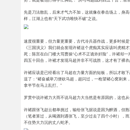
先是刀法散乱，后来才气力不加，这就像在拳击场上，身高
样，江湖上也有“天下武功唯快不破”之说。
速度很重要，但力量更重要，古代冷兵器作战，更多时候是
《三国演义》我们就会发现许褚这个虎痴其实应该叫虎精才
死；陈宫在白门楼大骂曹操“心术不正诡诈奸险”，许褚却
四五十回合，许褚才发现马超并非不可战胜，这才有了裸衣
许褚应该是已经看出了马超在力量方面的短板，所以才敢下
逞了：“褚奋威举刀便砍马超，超闪过，一枪望褚心窝刺来
拿半节在马上乱打。”
罗贯中说许褚力大而不说马超力大当然是有原因的，这也从
许褚跟张飞赵云都单挑过，输给张飞据说是因为醉酒，但熟
（笔者算过，从喝酒到遇张飞，至少过去了四个小时），而
不住势大力沉的丈八蛇矛。