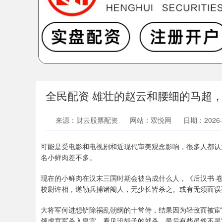
全民配资 雄壮的赵云和腰细的马超
来源：财云股票配资
网站：双悦网
日期：2026-0
可能是受电影和电视剧和近现代审美观念影响，很多人都认
名小鲜肉差不多。
现在的小鲜肉在汉末三国时期会被当成什么人，《后汉书·卷
校尉许相，遂勒兵捕诸阉人，无少长皆杀之。或有无须而误
大将军何进想铲除祸乱朝纲的十常侍，结果因为轻敌而被宦
领虎贲军杀入皇宫，看见没胡子的就杀，最后有些虽然不是