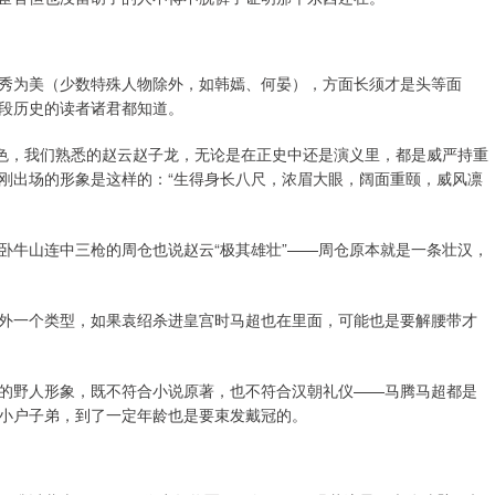
秀为美（少数特殊人物除外，如韩嫣、何晏），方面长须才是头等面
段历史的读者诸君都知道。
本色，我们熟悉的赵云赵子龙，无论是在正史中还是演义里，都是威严持重
刚出场的形象是这样的：“生得身长八尺，浓眉大眼，阔面重颐，威风凛
卧牛山连中三枪的周仓也说赵云“极其雄壮”——周仓原本就是一条壮汉，
外一个类型，如果袁绍杀进皇宫时马超也在里面，可能也是要解腰带才
的野人形象，既不符合小说原著，也不符合汉朝礼仪——马腾马超都是
小户子弟，到了一定年龄也是要束发戴冠的。