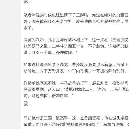
笔者年轻的时候也练过两下子三脚猫，知道在绝对的力量面
外，没有戳死什么有名大将，就是他的长枪容易被挡住，而
杀了。
高览的武功，几乎是与许褚不相上下，这一点在《三国演义》
张邰跃马来迎，二将斗了四五十合，不分胜负。许褚挥刀纵
洪，各引三千军，齐冲彼阵。”
如果许褚能迅速拿下高览，曹操就没必要那么着急，后派上
起号炮，两下万弩并发，中军内弓箭手一齐拥出阵前乱射。
许褚单挑高览不胜，与马超单挑打平，赵云则是一枪秒掉高
马汉引军到。赵云曰：‘某愿往擒此二人！’言讫，上马引
前。马超亦惊，倍加敬重。”
马超绝对是三国一流高手，这一点毋庸置疑，他在城头亲眼
敬重，而且是“倍加敬重”就很能说明问题了：马超与许褚