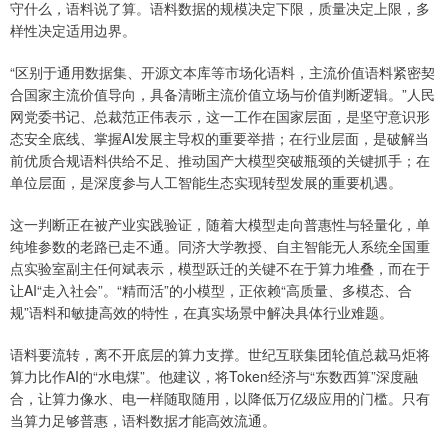
守什么，语料说了算。语料数据的规模决定下限，质量决定上限，多
样性决定适用边界。
“区别于通用数据集、开源文本库等市场化语料，主流价值语料紧密契
合国家主流价值导向，具备清晰主流价值立场与价值判断逻辑。”人民
网党委书记、总裁范正伟表示，这一工作在国家层面，是坚守意识形
态安全底线、掌握AI发展主导权的重要举措；在行业层面，是破解当
前优质合规语料供给不足、推动国产大模型突破瓶颈的关键抓手；在
单位层面，是深度参与人工智能生态实现转型发展的重要机遇。
这一判断正在被产业实践验证，随着大模型走向普惠性与轻量化，单
纯堆参数的老路已走不通。同济大学教授、自主智能无人系统全国重
点实验室副主任何斌表示，模型跃迁的关键不在于算力堆叠，而在于
让AI“走入社会”。“精而活”的小模型，正依赖“高质量、多模态、合
规”语料和敏捷高效的特性，在真实场景中解决具体行业难题。
语料要流转，离不开底层的算力支撑。世纪互联集团轮值总裁马炬将
算力比作AI的“水电煤”。他建议，将Token经济与“东数西算”深度融
合，让算力像水、电一样随取随用，以降低万亿级应用的门槛。只有
当算力足够普惠，语料数据才能高效流通。