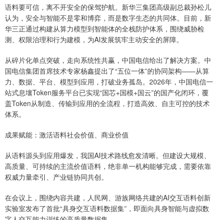
语料要可信，离不开安全的保驾护航。新华三集团高级副总裁孙松儿
认为，安全与智能不是零和博弈，而是数字生态的共同体。目前，新
华三正通过构建从算力模型到智能体的全栈防护体系，围绕威胁检
测、权限治理和行为建模，为AI发展筑牢主动安全的屏障。
从碎片化单点突破，走向系统性共赢，中国电信给出了解决方案。中
国电信集团首席技术专家杨鑫提出了“五位一体”的协同架构——从算
力、数据、平台、模型到应用，打破业务孤岛。2026年，中国电信一
站式息壤Token服务平台已实现“国芯+国模+国云”的国产化闭环，覆
盖Token从制造、传输到应用的全流程，打造高效、自主可控的技术
体系。
成果赋能：激活语料社会价值、商业价值
从语料源头到应用爆发，我国AI技术路线愈发清晰。但建设大规模、
高质量、可持续的主流价值语料，绝非单一机构能够完成，需要依靠
权威力量牵引、产业链协同共创。
在会议上，围绕内容共建，人民网、游族网络共建的AI交互语料创新
实验室发布了首批“具身交互语料数据集”，即面向具身智能与虚拟数
字人交互能力训练的高质量数据集。