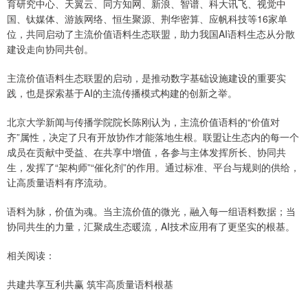
育研究中心、天翼云、同方知网、新浪、智谱、科大讯飞、视觉中
国、钛媒体、游族网络、恒生聚源、荆华密算、应帆科技等16家单
位，共同启动了主流价值语料生态联盟，助力我国AI语料生态从分散
建设走向协同共创。
主流价值语料生态联盟的启动，是推动数字基础设施建设的重要实
践，也是探索基于AI的主流传播模式构建的创新之举。
北京大学新闻与传播学院院长陈刚认为，主流价值语料的“价值对
齐”属性，决定了只有开放协作才能落地生根。联盟让生态内的每一个
成员在贡献中受益、在共享中增值，各参与主体发挥所长、协同共
生，发挥了“架构师”“催化剂”的作用。通过标准、平台与规则的供给，
让高质量语料有序流动。
语料为脉，价值为魂。当主流价值的微光，融入每一组语料数据；当
协同共生的力量，汇聚成生态暖流，AI技术应用有了更坚实的根基。
相关阅读：
共建共享互利共赢 筑牢高质量语料根基