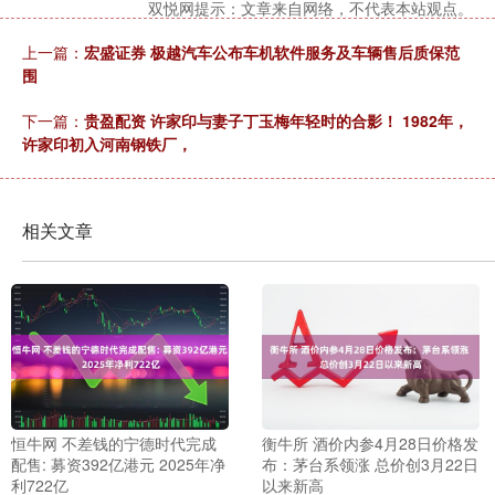
双悦网提示：文章来自网络，不代表本站观点。
上一篇：
宏盛证券 极越汽车公布车机软件服务及车辆售后质保范
围
下一篇：
贵盈配资 许家印与妻子丁玉梅年轻时的合影！ 1982年，
许家印初入河南钢铁厂，
相关文章
恒牛网 不差钱的宁德时代完成
衡牛所 酒价内参4月28日价格发
配售: 募资392亿港元 2025年净
布：茅台系领涨 总价创3月22日
利722亿
以来新高