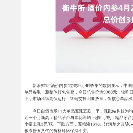
新浪财经“酒价内参”过去24小时收集的数据显示，中国
单品各取一瓶整体打包售卖，今日总售价为9988元，较昨
下，市场延续高位运行，终端交投明显放量，但核心单品涨
今日白酒市场11大单品五涨五跌一平，涨跌结构较为均衡
近一个月新高；精品茅台与青花郎均上涨5元/瓶，精品茅台实
小幅上涨3元/瓶。下跌方面，五粮液1618、洋河梦之蓝M6
粮液普五八代的价格环比保持不变。