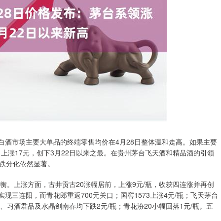
白酒市场主要大单品的终端零售均价在4月28日整体温和走高。如果主要
日上涨17元，创下3月22日以来之最。在贵州茅台飞天酒和精品酒的引领
跌分化依然显著。
。上涨方面，古井贡古20涨幅居前，上涨9元/瓶，收获四连涨并再创
现三连阳，而青花郎重返700元关口；国窖1573上涨4元/瓶；飞天茅台
+、习酒君品及水晶剑南春均下跌2元/瓶；青花汾20小幅回落1元/瓶。五