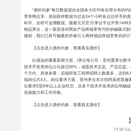
“酒价内参”每日数据源自全国各大区均有合理分布的约2
零售网点等，原始取样数据为过去24个小时各点位经手的
科学、全程可追溯数据。随着元旦官方i茅台平台开售1499元/
精品茅台，这一新渠道对两款产品终端零售均价的磁吸式影
规则，我们已将可确量的价格引入两种酒品终端零售价的计
【点击进入酒价内参，查看真实酒价】
白酒业的重要新闻方面，i茅台母公司：贵州爱茅台数字
技术开发类岗位占比超过80%，涵盖技术总监、产品总监、
个方向。具体来看，后端研发工程师招聘人数最多，达到8人
端岗位共3人。岗位要求方面，贵州茅台本次招聘虽然普遍
位要求5至8年以上从业经历，且多个技术开发类岗位明确
实操能力和工作经验。
【点击进入酒价内参，查看真实酒价】