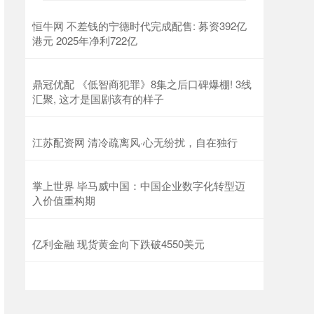
恒牛网 不差钱的宁德时代完成配售: 募资392亿
港元 2025年净利722亿
鼎冠优配 《低智商犯罪》8集之后口碑爆棚! 3线
汇聚, 这才是国剧该有的样子
江苏配资网 清冷疏离风·心无纷扰，自在独行
掌上世界 毕马威中国：中国企业数字化转型迈
入价值重构期
亿利金融 现货黄金向下跌破4550美元