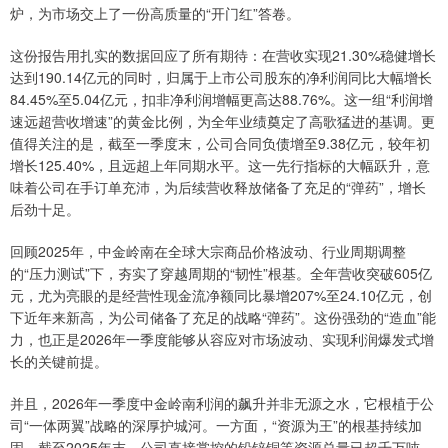
炉，为市场交上了一份高质量的“开门红”答卷。
这份报告用扎实的数据回应了所有期待：在营收实现21.30%稳健增长
达到190.14亿元的同时，归属于上市公司股东的净利润同比大幅增长
84.45%至5.04亿元，扣非净利润增幅更高达88.76%。这一组“利润增
速远超营收增速”的黄金比例，为全年业绩奠定了高歌猛进的基调。更
值得关注的是，截至一季度末，公司合同负债增至9.38亿元，较年初
增长125.40%，且远超上年同期水平。这一先行指标的大幅跃升，意
味着公司在手订单充沛，为后续营收释放储备了充足的“弹药”，增长
后劲十足。
回顾2025年，中金岭南在全球大宗商品价格波动、行业周期调整
的“压力测试”下，夯实了穿越周期的“韧性”根基。全年营收突破605亿
元，尤为亮眼的是经营性现金流净额同比暴增207%至24.10亿元，创
下近年来新高，为公司储备了充足的战略“弹药”。这份强劲的“造血”能
力，也正是2026年一季度能够从容应对市场波动、实现利润爆发式增
长的关键前提。
并且，2026年一季度中金岭南利润的飙升并非无源之水，它根植于公
司“一体两翼”战略的深厚护城河。一方面，“资源为王”的根基持续加
固。截至2025年末，公司直接掌控的铅锌铜等资源总量已超千万吨，