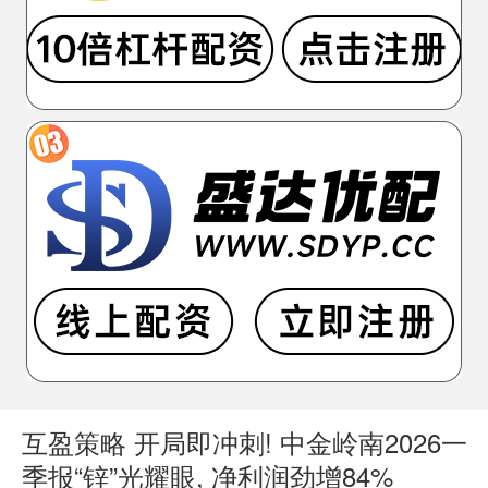
互盈策略 开局即冲刺! 中金岭南2026一
季报“锌”光耀眼, 净利润劲增84%