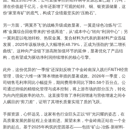
潜在价值超千亿元，全年还新增了可观的铅锌、铜、银资源储量，这
份“家里有矿”的底气，构成了业绩最坚实的“压舱石”。
另一方面，“两翼齐飞”的战略升级成效显著。一翼是绿色冶炼与“三
稀”金属综合回收带来的“价值再造”，从“成本中心”转向“利润中心”；另
一翼则是以电池锌粉、热双金属、复合材料为代表的新材料产业迅猛
发展，2025年该板块收入大幅增长48.79%，正成为强劲的“第二增长
曲线”。这种向产业链下游高附加值环节的延伸，显著优化了产品结
构，也有望成为驱动净利润持续增长的核心引擎。
此外，这份优异的“一季报”还深刻反映了中金岭南深入践行FAITH经营
管理，强化“六维一体”降本增效举措的显著成效。2026年一季度，公
司销售毛利率同比小幅提升，期间费用率同比下降0.58个百分点。公
司通过持续的精细化管理与成本控制，将上游市场的部分压力，转化
为向内挖掘效率的动力。这直接导致了净利润增速与营收增速之间令
人瞩目的“剪刀差”，证明了其增长质量实现了质的飞跃。
手握资源，心怀远见，这家有色行业巨头正以“锌”光闪耀的姿态，在
高质量发展的新征程上全速前进。展望未来，中金岭南正站在一个全
新的起点。基于2025年构筑的坚固基石——包括“矿山-冶炼-新材料-