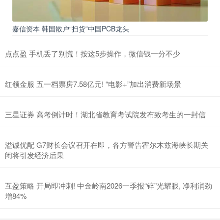
嘉信资本 韩国散户“扫货”中国PCB龙头
点点盈 手机丢了别慌！按这5步操作，微信钱一分不少
红领金服 五一档票房7.58亿元! “电影+”加出消费新场景
三星证券 高考倒计时！湖北省教育考试院发布致考生的一封信
溢诚优配 G7财长会议召开在即，各方警告霍尔木兹海峡长期关
闭将引发经济后果
互盈策略 开局即冲刺! 中金岭南2026一季报“锌”光耀眼, 净利润劲
增84%