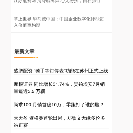
江苏配资网 清冷疏离风·心无纷扰，自在独行
掌上世界 毕马威中国：中国企业数字化转型迈
入价值重构期
最新文章
盛鹏配资 “骑手等灯停表”功能在苏州正式上线
摩根证券 同比增长31.74%，昊铂埃安7月销
量逼近3.5 万辆
尚求100 月销首破10万，零跑打了谁的脸？
天天盈 资格赛首轮出局，郑钦文无缘多伦多
站正赛