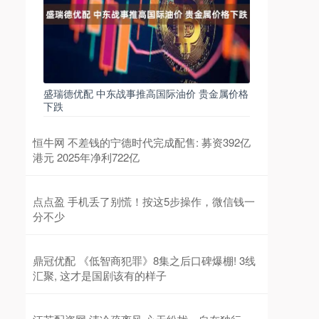
盛瑞德优配 中东战事推高国际油价 贵金属价格
下跌
恒牛网 不差钱的宁德时代完成配售: 募资392亿
港元 2025年净利722亿
点点盈 手机丢了别慌！按这5步操作，微信钱一
分不少
鼎冠优配 《低智商犯罪》8集之后口碑爆棚! 3线
汇聚, 这才是国剧该有的样子